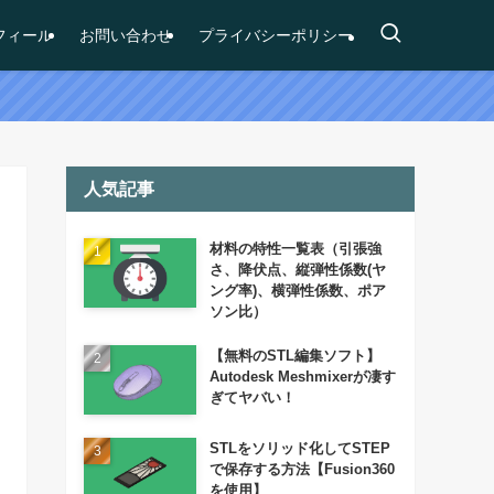
フィール
お問い合わせ
プライバシーポリシー
人気記事
材料の特性一覧表（引張強
さ、降伏点、縦弾性係数(ヤ
ング率)、横弾性係数、ポア
ソン比）
【無料のSTL編集ソフト】
Autodesk Meshmixerが凄す
ぎてヤバい！
STLをソリッド化してSTEP
で保存する方法【Fusion360
を使用】