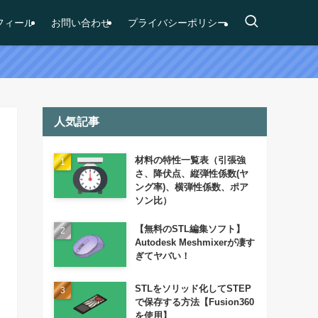
フィール
お問い合わせ
プライバシーポリシー
人気記事
材料の特性一覧表（引張強
さ、降伏点、縦弾性係数(ヤ
ング率)、横弾性係数、ポア
ソン比）
【無料のSTL編集ソフト】
Autodesk Meshmixerが凄す
ぎてヤバい！
STLをソリッド化してSTEP
で保存する方法【Fusion360
を使用】