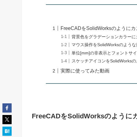
FreeCADをSolidWorksのよう
背景色をグラデーションカラーに
マウス操作をSolidWorksのよ
単位[mm]の非表示とフォントサ
スケッチアイコンをSolidWork
実際に使ってみた動画
FreeCADをSolidWorksのよ