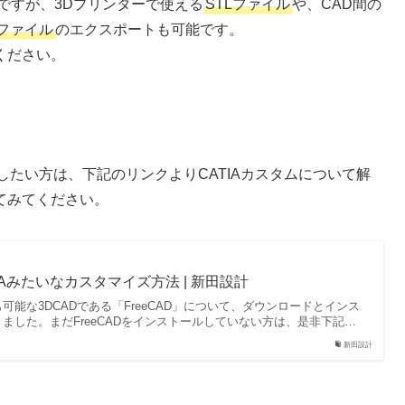
能ですが、3Dプリンターで使える
STLファイル
や、CAD間の
Pファイル
のエクスポートも可能です。
ください。
イズしたい方は、下記のリンクよりCATIAカスタムについて解
てみてください。
TIAみたいなカスタマイズ方法 | 新田設計
可能な3DCADである「FreeCAD」について、ダウンロードとインス
ました。まだFreeCADをインストールしていない方は、是非下記…
新田設計