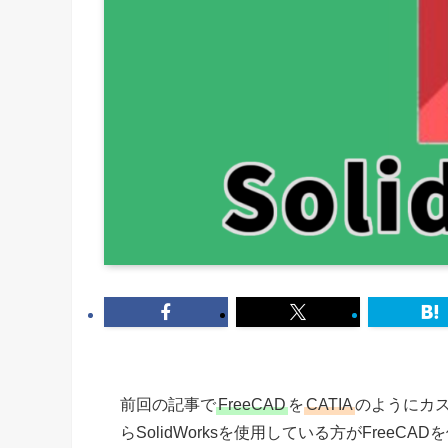
前回の記事で
FreeCAD
を
CATIA
のようにカ
らSolidWorksを使用している方がFree